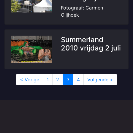
Fotograaf: Carmen
Olijhoek
Summerland
2010 vrijdag 2 juli
< Vorige
1
2
3
4
Volgende >